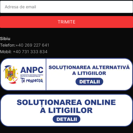
TRIMITE
Sibiu
Telefon:
+40 269 227 641
Mobil:
+40 731 333 834