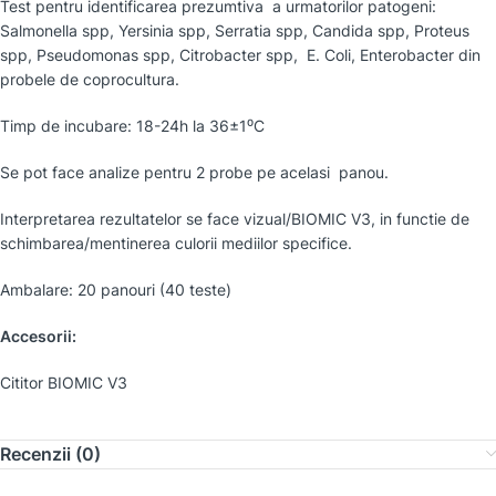
Test pentru identificarea prezumtiva a urmatorilor patogeni:
Salmonella
spp
, Yersinia
spp,
Serratia
spp
, Candida
spp
, Proteus
spp
, Pseudomonas
spp
, Citrobacter spp, E. Coli, Enterobacter
din
probele de coprocultura.
Timp de incubare: 18-24h la 36±1⁰C
Se pot face analize pentru 2 probe pe acelasi panou.
Interpretarea rezultatelor se face vizual/BIOMIC V3, in functie de
schimbarea/mentinerea culorii mediilor specifice.
Ambalare: 20 panouri (40 teste)
Accesorii:
Cititor BIOMIC V3
Recenzii (0)