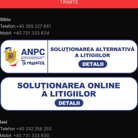
TRIMITE
Sibiu
Telefon:
+40 269 227 641
Mobil:
+40 731 333 834
Iasi
Telefon
+40 232 256 250
Mobil:
+40 731 333 830