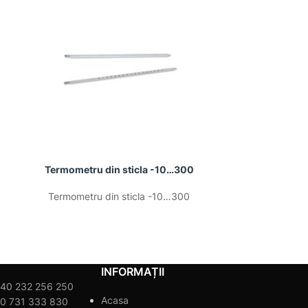
Termometru din sticla -10…300
Termometru
Termometru din sticla -10…300
Termometru
INFORMAȚII
40 232 256 250
Acasa
0 731 333 830