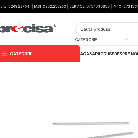
IBIU: 0269.227641 | IASI: 0232.256250 | SERVICE: 0731333835 | INFO: 07313
CATEGORIE
CATEGORII
ACASA
PRODUSE
DESPRE NO