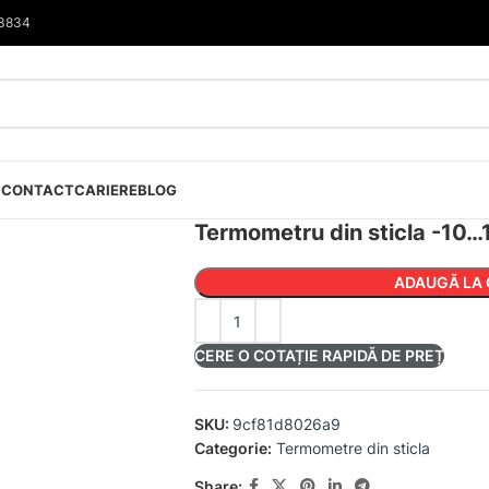
33834
I
CONTACT
CARIERE
BLOG
Termometru din sticla -10…
ADAUGĂ LA 
CERE O COTAȚIE RAPIDĂ DE PREȚ
SKU:
9cf81d8026a9
Categorie:
Termometre din sticla
Share: