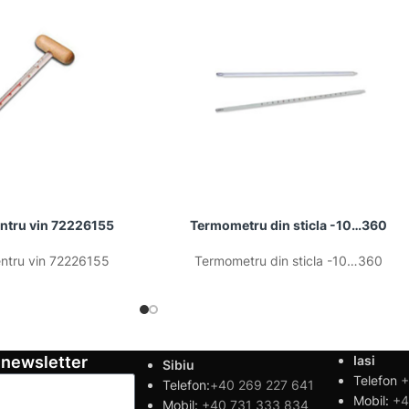
ntru vin 72226155
Termometru din sticla -10…360
ntru vin 72226155
Termometru din sticla -10…360
 newsletter
Iasi
Sibiu
Telefon
+
Telefon:
+40 269 227 641
Mobil:
+4
Mobil:
+40 731 333 834