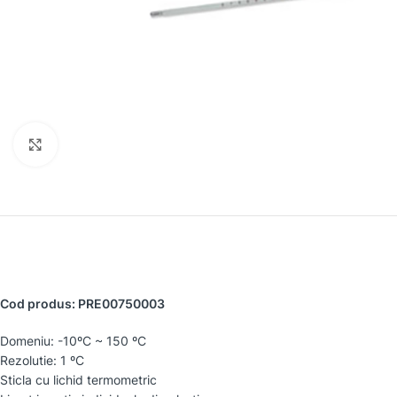
Faceți clic pentru a mări
Cod produs: PRE00750003
Domeniu: -10ºC ~ 150 ºC
Rezolutie: 1 ºC
Sticla cu lichid termometric