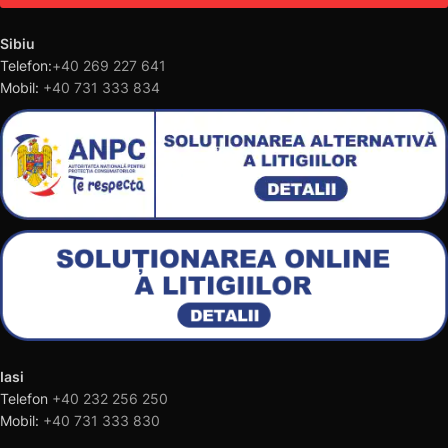
Sibiu
Telefon:
+40 269 227 641
Mobil:
+40 731 333 834
Iasi
Telefon
+40 232 256 250
Mobil:
+40 731 333 830