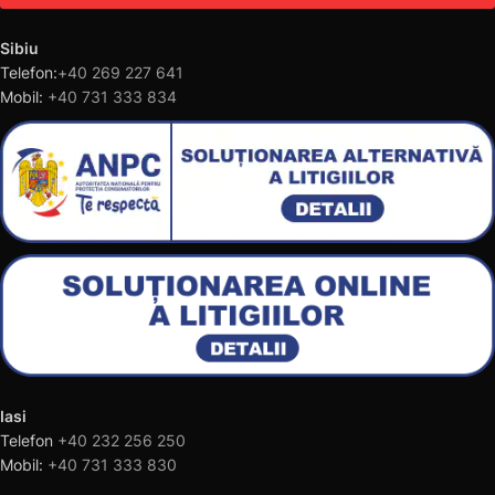
Sibiu
Telefon:
+40 269 227 641
Mobil:
+40 731 333 834
Iasi
Telefon
+40 232 256 250
Mobil:
+40 731 333 830