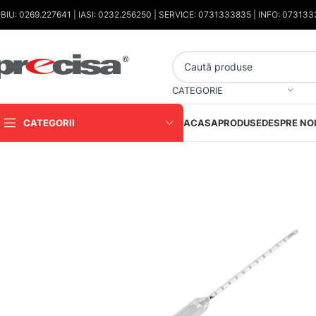
IBIU: 0269.227641 | IASI: 0232.256250 | SERVICE: 0731333835 | INFO: 07313
CATEGORIE
CATEGORII
ACASA
PRODUSE
DESPRE NO