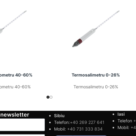
ometru 40-60%
Termosalimetru 0-26%
ometru 40-60%
Termosalimetru 0-26%
 newsletter
Iasi
Sibiu
Telefon
+
Telefon:
+40 269 227 641
Mobil:
+4
Mobil:
+40 731 333 834