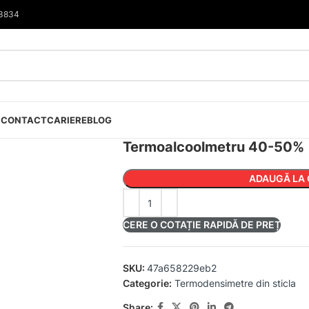
33834
I
CONTACT
CARIERE
BLOG
Termoalcoolmetru 40-50%
ADAUGĂ LA 
CERE O COTAȚIE RAPIDĂ DE PREȚ
SKU:
47a658229eb2
Categorie:
Termodensimetre din sticla
Share: