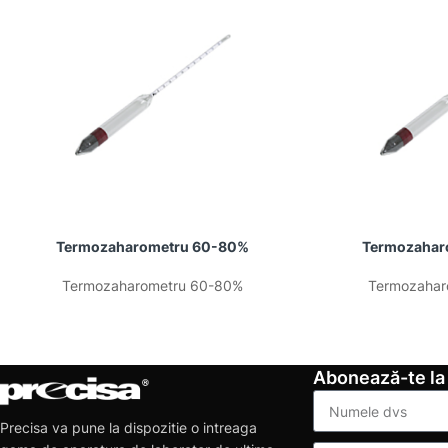
Termozaharometru 60-80%
Termozahar
Termozaharometru 60-80%
Termozahar
Abonează-te la
Precisa va pune la dispozitie o intreaga