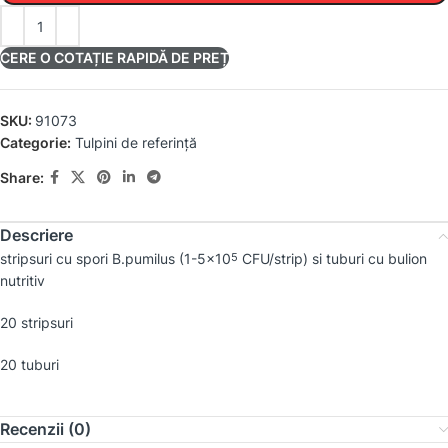
CERE O COTAȚIE RAPIDĂ DE PREȚ
SKU:
91073
Categorie:
Tulpini de referință
Share:
Descriere
stripsuri cu spori
B.pumilus
(1-5×10
CFU/strip) si tuburi cu bulion
5
nutritiv
20 stripsuri
20 tuburi
Recenzii (0)