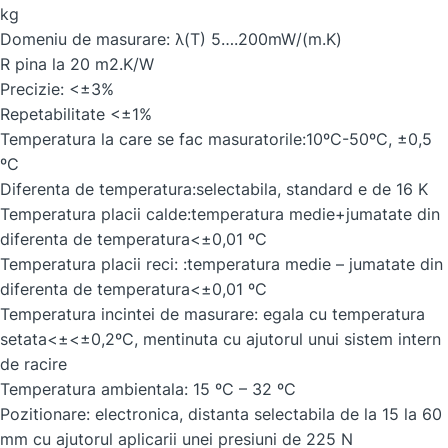
kg
Domeniu de masurare: λ(T) 5….200mW/(m.K)
R pina la 20 m2.K/W
Precizie: <±3%
Repetabilitate <±1%
Temperatura la care se fac masuratorile:10ºC-50ºC, ±0,5
ºC
Diferenta de temperatura:selectabila, standard e de 16 K
Temperatura placii calde:temperatura medie+jumatate din
diferenta de temperatura<±0,01 ºC
Temperatura placii reci: :temperatura medie – jumatate din
diferenta de temperatura<±0,01 ºC
Temperatura incintei de masurare: egala cu temperatura
setata<±<±0,2ºC, mentinuta cu ajutorul unui sistem intern
de racire
Temperatura ambientala: 15 ºC – 32 ºC
Pozitionare: electronica, distanta selectabila de la 15 la 60
mm cu ajutorul aplicarii unei presiuni de 225 N