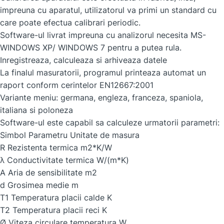
impreuna cu aparatul, utilizatorul va primi un standard cu
care poate efectua calibrari periodic.
Software-ul livrat impreuna cu analizorul necesita MS-
WINDOWS XP/ WINDOWS 7 pentru a putea rula.
Inregistreaza, calculeaza si arhiveaza datele
La finalul masuratorii, programul printeaza automat un
raport conform cerintelor EN12667:2001
Variante meniu: germana, engleza, franceza, spaniola,
italiana si poloneza
Software-ul este capabil sa calculeze urmatorii parametri:
Simbol Parametru Unitate de masura
R Rezistenta termica m2*K/W
λ Conductivitate termica W/(m*K)
A Aria de sensibilitate m2
d Grosimea medie m
T1 Temperatura placii calde K
T2 Temperatura placii reci K
Ø Viteza circulare temperatura W