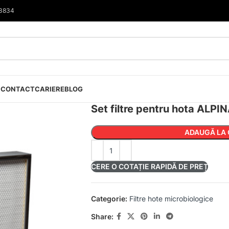
33834
I
CONTACT
CARIERE
BLOG
Set filtre pentru hota ALP
ADAUGĂ LA 
CERE O COTAȚIE RAPIDĂ DE PREȚ
Categorie:
Filtre hote microbiologice
Share: