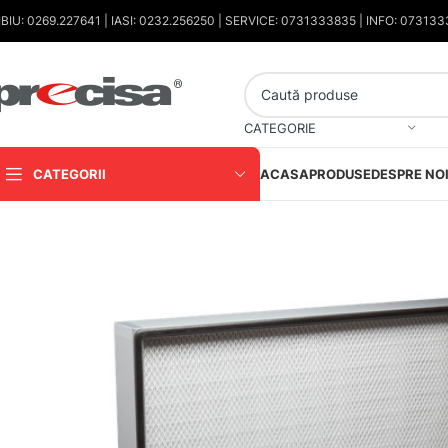
IBIU: 0269.227641 | IASI: 0232.256250 | SERVICE: 0731333835 | INFO: 07313
CATEGORIE
CATEGORII
ACASA
PRODUSE
DESPRE NO