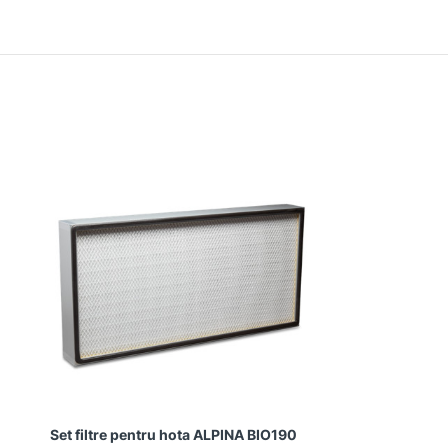
Set filtre pentru hota ALPINA BIO190
Set filtre pe