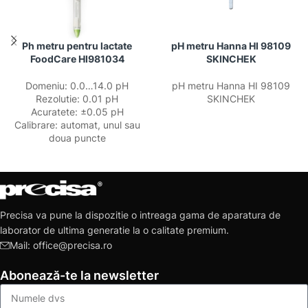
Ph metru pentru lactate
pH metru Hanna HI 98109
FoodCare HI981034
SKINCHEK
Domeniu: 0.0…14.0 pH
pH metru Hanna HI 98109
Rezolutie: 0.01 pH
SKINCHEK
Acuratete: ±0.05 pH
Calibrare: automat, unul sau
doua puncte
Precisa va pune la dispozitie o intreaga gama de aparatura de
laborator de ultima generatie la o calitate premium.
Mail: office@precisa.ro
Abonează-te la newsletter