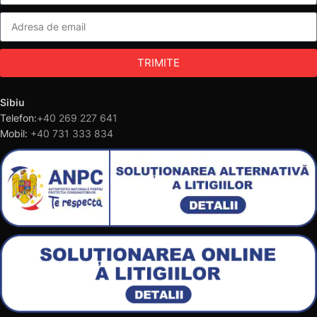
TRIMITE
Sibiu
Telefon:
+40 269 227 641
Mobil:
+40 731 333 834