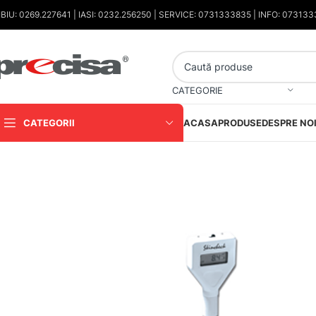
IBIU: 0269.227641 | IASI: 0232.256250 | SERVICE: 0731333835 | INFO: 07313
CATEGORIE
CATEGORII
ACASA
PRODUSE
DESPRE NO