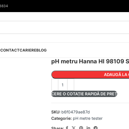
33834
I
CONTACT
CARIERE
BLOG
pH metru Hanna HI 98109
ADAUGĂ LA 
CERE O COTAȚIE RAPIDĂ DE PREȚ
SKU:
b6f0479ae87d
Categorie:
pH metre tester
Share: