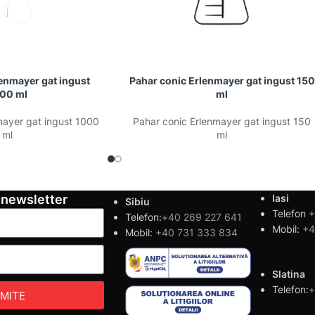
enmayer gat ingust
Pahar conic Erlenmayer gat ingust 150
00 ml
ml
mayer gat ingust 1000
Pahar conic Erlenmayer gat ingust 150
ml
ml
 newsletter
Iasi
Sibiu
Telefon
+
Telefon:
+40 269 227 641
Mobil:
+4
Mobil:
+40 731 333 834
Slatina
Telefon:
+
IMITE