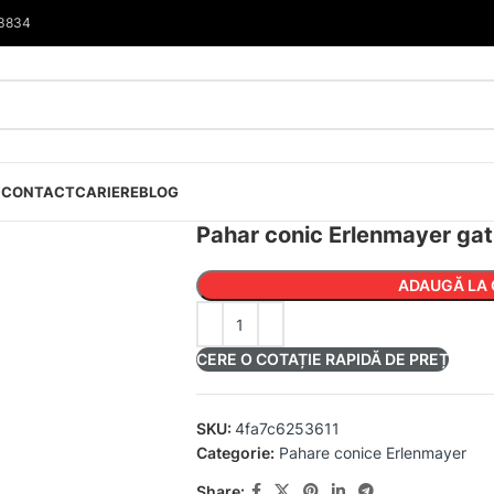
33834
I
CONTACT
CARIERE
BLOG
Pahar conic Erlenmayer gat
ADAUGĂ LA 
CERE O COTAȚIE RAPIDĂ DE PREȚ
SKU:
4fa7c6253611
Categorie:
Pahare conice Erlenmayer
Share: