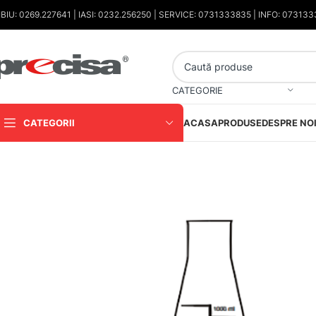
IBIU: 0269.227641 | IASI: 0232.256250 | SERVICE: 0731333835 | INFO: 07313
CATEGORIE
CATEGORII
ACASA
PRODUSE
DESPRE NO