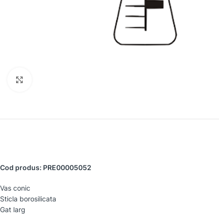
Faceți clic pentru a mări
Cod produs: PRE00005052
Vas conic
Sticla borosilicata
Gat larg