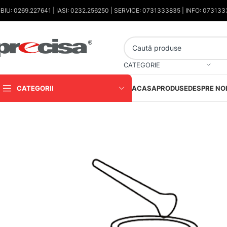
IBIU: 0269.227641 | IASI: 0232.256250 | SERVICE: 0731333835 | INFO: 07313
CATEGORIE
CATEGORII
ACASA
PRODUSE
DESPRE NO