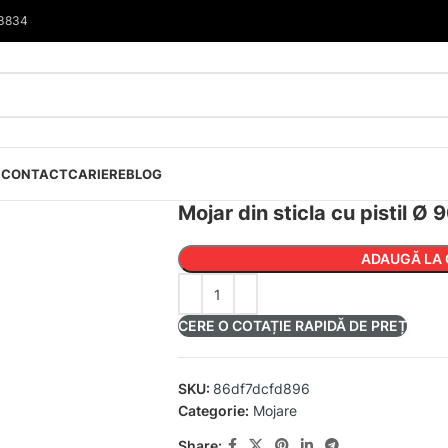
33834
I
CONTACT
CARIERE
BLOG
Mojar din sticla cu pistil Ø
ADAUGĂ LA 
CERE O COTAȚIE RAPIDĂ DE PREȚ
SKU:
86df7dcfd896
Categorie:
Mojare
Share: