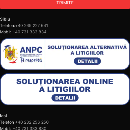
TRIMITE
Sibiu
Telefon:
+40 269 227 641
Mobil:
+40 731 333 834
Iasi
Telefon
+40 232 256 250
Mobil:
+40 731 333 830