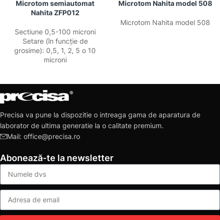
Microtom semiautomat
Microtom Nahita model 508
Nahita ZFP012
Microtom Nahita model 508
Sectiune 0,5-100 microni
Setare (în funcție de
grosime): 0,5, 1, 2, 5 o 10
microni
Precisa va pune la dispozitie o intreaga gama de aparatura de
laborator de ultima generatie la o calitate premium.
Mail: office@precisa.ro
Abonează-te la newsletter