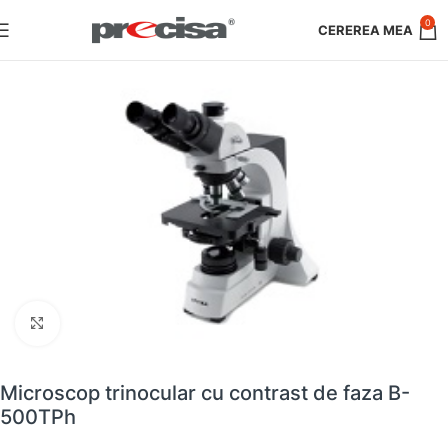
0
Faceți clic pentru a mări
Microscop trinocular cu contrast de faza B-
500TPh