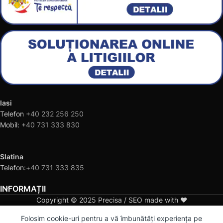
Iasi
Telefon
+40 232 256 250
Mobil:
+40 731 333 830
Slatina
Telefon:
+40 731 333 835
INFORMAȚII
Copyright © 2025 Precisa / SEO made with ❤️
0
Folosim cookie-uri pentru a vă îmbunătăți experiența pe