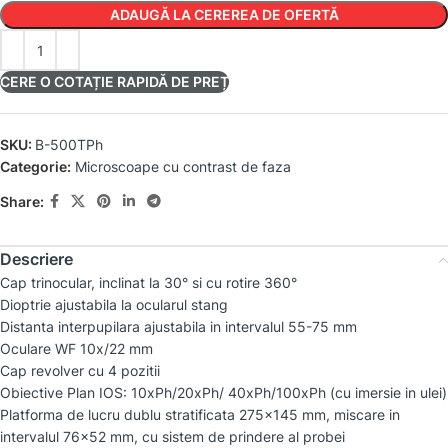
ADAUGĂ LA CEREREA DE OFERTĂ
CERE O COTAȚIE RAPIDĂ DE PREȚ
SKU:
B-500TPh
Categorie:
Microscoape cu contrast de faza
Share:
Descriere
Cap trinocular, inclinat la 30° si cu rotire 360°
Dioptrie ajustabila la ocularul stang
Distanta interpupilara ajustabila in intervalul 55-75 mm
Oculare WF 10x/22 mm
Cap revolver cu 4 pozitii
Obiective Plan IOS: 10xPh/20xPh/ 40xPh/100xPh (cu imersie in ulei)
Platforma de lucru dublu stratificata 275×145 mm, miscare in
intervalul 76×52 mm, cu sistem de prindere al probei