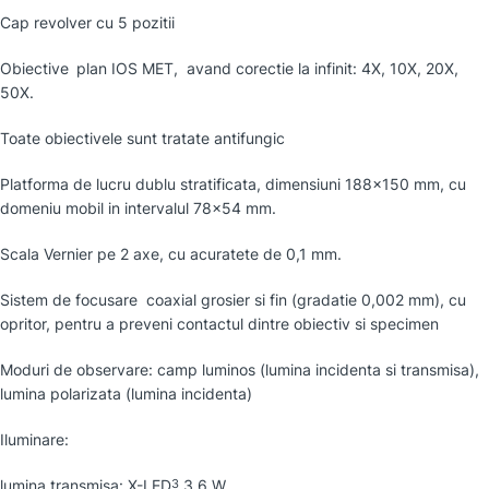
Cap revolver cu 5 pozitii
Obiective
plan IOS MET, avand corectie la infinit: 4X, 10X, 20X,
50X.
Toate obiectivele sunt tratate antifungic
Platforma de lucru dublu stratificata, dimensiuni 188×150 mm, cu
domeniu mobil in intervalul 78×54 mm.
Scala Vernier pe 2 axe, cu acuratete de 0,1 mm.
Sistem de focusare coaxial grosier si fin (gradatie 0,002 mm), cu
opritor, pentru a preveni contactul dintre obiectiv si specimen
Moduri de observare: camp luminos (lumina incidenta si transmisa),
lumina polarizata (lumina incidenta)
Iluminare:
lumina transmisa: X-LED
3,6 W
3