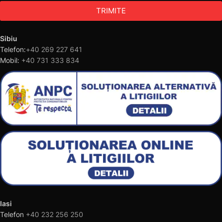
TRIMITE
Sibiu
Telefon:
+40 269 227 641
Mobil:
+40 731 333 834
Iasi
Telefon
+40 232 256 250