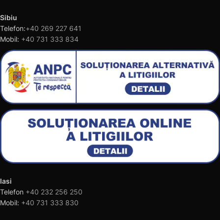
Sibiu
Telefon:
+40 269 227 641
Mobil:
+40 731 333 834
Iasi
Telefon
+40 232 256 250
Mobil:
+40 731 333 830