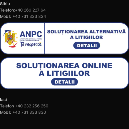
Sibiu
Telefon:
+40 269 227 641
Mobil:
+40 731 333 834
Iasi
Telefon
+40 232 256 250
Mobil:
+40 731 333 830