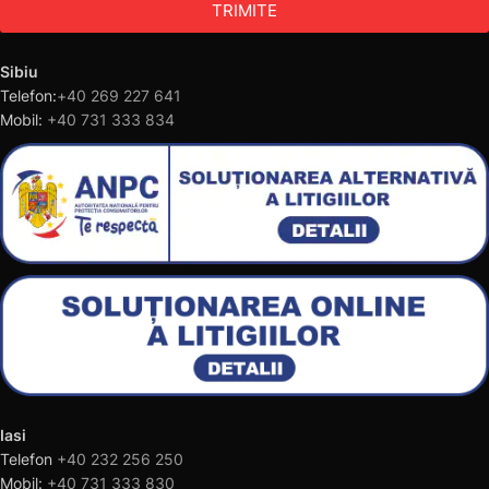
TRIMITE
Sibiu
Telefon:
+40 269 227 641
Mobil:
+40 731 333 834
Iasi
Telefon
+40 232 256 250
Mobil:
+40 731 333 830