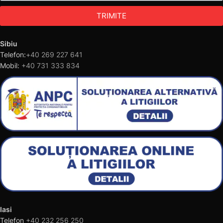
TRIMITE
Sibiu
Telefon:
+40 269 227 641
Mobil:
+40 731 333 834
Iasi
Telefon
+40 232 256 250