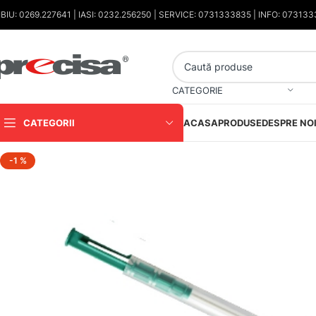
IBIU: 0269.227641 | IASI: 0232.256250 | SERVICE: 0731333835 | INFO: 07313
CATEGORIE
CATEGORII
ACASA
PRODUSE
DESPRE NO
-1 %