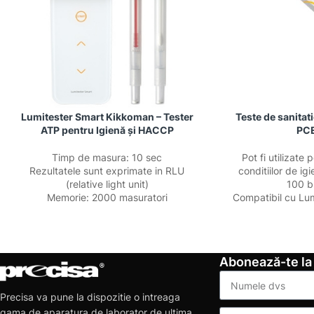
Lumitester Smart Kikkoman – Tester
Teste de sanitat
ATP pentru Igienă și HACCP
PC
Timp de masura: 10 sec
Pot fi utilizate
Rezultatele sunt exprimate in RLU
conditiilor de i
(relative light unit)
100 bu
Memorie: 2000 masuratori
Compatibil cu Lu
Abonează-te la
Precisa va pune la dispozitie o intreaga
gama de aparatura de laborator de ultima