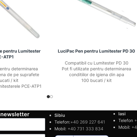
ie pentru Lumitester
LuciPac Pen pentru Lumitester PD 30
E-ATP1
Compatibil cu Lumitester PD 30
 pentru determinarea
Pot fi utilizate pentru determinarea
giena de pe suprafete
conditiilor de igiena din apa
cati / kit
100 bucati / kit
mitesterele PCE-ATP1
 newsletter
Iasi
Sibiu
Telefon
+
Telefon:
+40 269 227 641
Mobil:
+4
Mobil:
+40 731 333 834