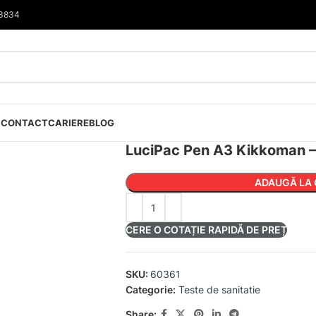
33834
I
CONTACT
CARIERE
BLOG
LuciPac Pen A3 Kikkoman – 
ADAUGĂ LA 
CERE O COTAȚIE RAPIDĂ DE PREȚ
SKU:
60361
Categorie:
Teste de sanitatie
Share: