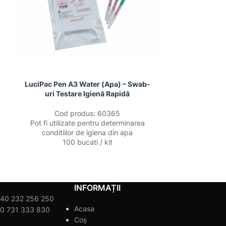
LuciPac Pen A3 Water (Apa) – Swab-
Test deter
uri Testare Igienă Rapidă
sup
Cod produs: 60365
Limita de
Pot fi utilizate pentru determinarea
Rezul
conditiilor de igiena din apa
Necesita
100 bucati / kit
Pachetu
INFORMAȚII
40 232 256 250
Acasa
0 731 333 830
Coș