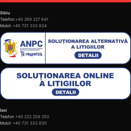
Sibiu
Telefon:
+40 269 227 641
Mobil:
+40 731 333 834
Iasi
Telefon
+40 232 256 250
Mobil:
+40 731 333 830