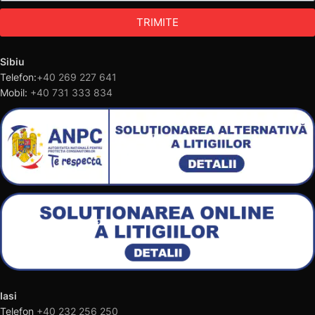
TRIMITE
Sibiu
Telefon:
+40 269 227 641
Mobil:
+40 731 333 834
Iasi
Telefon
+40 232 256 250