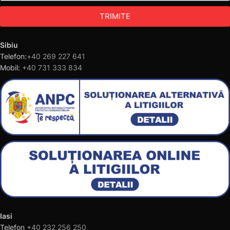
TRIMITE
Sibiu
Telefon:
+40 269 227 641
Mobil:
+40 731 333 834
Iasi
Telefon
+40 232 256 250