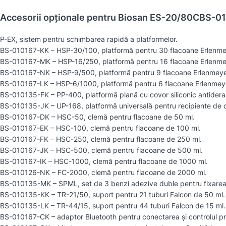
Accesorii opționale pentru Biosan ES-20/80CBS-
P-EX, sistem pentru schimbarea rapidă a platformelor.
BS-010167-KK – HSP-30/100, platformă pentru 30 flacoane Erlenme
BS-010167-MK – HSP-16/250, platformă pentru 16 flacoane Erlenme
BS-010167-NK – HSP-9/500, platformă pentru 9 flacoane Erlenmeye
BS-010167-LK – HSP-6/1000, platformă pentru 6 flacoane Erlenmey
BS-010135-FK – PP-400, platformă plană cu covor siliconic antidera
BS-010135-JK – UP-168, platformă universală pentru recipiente de di
BS-010167-DK – HSC-50, clemă pentru flacoane de 50 ml.
BS-010167-EK – HSC-100, clemă pentru flacoane de 100 ml.
BS-010167-FK – HSC-250, clemă pentru flacoane de 250 ml.
BS-010167-JK – HSC-500, clemă pentru flacoane de 500 ml.
BS-010167-IK – HSC-1000, clemă pentru flacoane de 1000 ml.
BS-010126-NK – FC-2000, clemă pentru flacoane de 2000 ml.
BS-010135-MK – SPML, set de 3 benzi adezive duble pentru fixarea 
BS-010135-KK – TR-21/50, suport pentru 21 tuburi Falcon de 50 ml.
BS-010135-LK – TR-44/15, suport pentru 44 tuburi Falcon de 15 ml.
BS-010167-CK – adaptor Bluetooth pentru conectarea și controlul pr