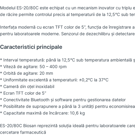
Modelul ES-20/80C este echipat cu un mecanism inovator cu triplu excen
de răcire permite controlul precis al temperaturii de la 12,5°C sub t
Interfața modernă cu ecran TFT color de 5”, funcția de înregistrare a
pentru laboratoarele moderne. Senzorul de dezechilibru și detectarea 
Caracteristici principale
* Interval temperatură: până la 12,5°C sub temperatura ambientală 
* Viteză de agitare: 50 – 400 rpm
* Orbită de agitare: 20 mm
* Uniformitate excelentă a temperaturii: ±0,2°C la 37°C
* Cameră din oțel inoxidabil
* Ecran TFT color de 5”
* Conectivitate Bluetooth și software pentru gestionarea datelor
* Posibilitate de suprapunere a până la 3 unități pentru economisirea
* Capacitate maximă de încărcare: 10,6 kg
ES-20/80C Biosan reprezintă soluția ideală pentru laboratoarele care ne
cercetare farmaceutică