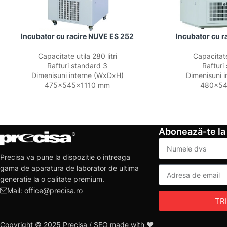
Incubator cu racire NUVE ES 252
Incubator cu r
Capacitate utila 280 litri
Capacitate 
Rafturi standard 3
Rafturi
Dimenisuni interne (WxDxH)
Dimenisuni 
475x545x1110 mm
480x5
Abonează-te la
Precisa va pune la dispozitie o intreaga
gama de aparatura de laborator de ultima
generatie la o calitate premium.
Mail: office@precisa.ro
TR
Copyright © 2025 Precisa / SEO made with ❤️