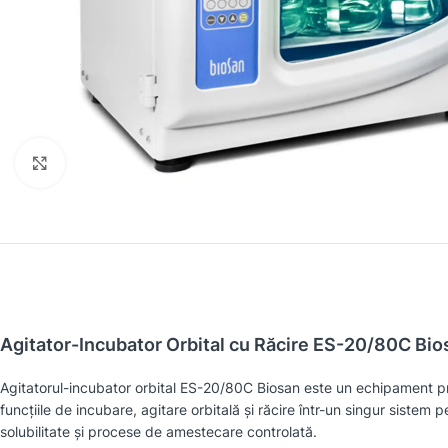
Faceți clic pentru a mări
Agitator-Incubator Orbital cu Răcire ES-20/80C Bio
Agitatorul-incubator orbital ES-20/80C Biosan este un echipament pr
funcțiile de incubare, agitare orbitală și răcire într-un singur sistem 
solubilitate și procese de amestecare controlată.