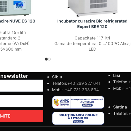
acire NUVE ES 120
Incubator cu racire Bio refrigerated
Expert BRE 120
utila 155 litri
 standard 2
Capacitate 117 litri
interne (WxDxH)
Gama de temperatura: 0 …100 ºC Afisaj
45x600 mm
LED
 newsletter
Iasi
Sibiu
Telefon
+
Telefon:
+40 269 227 641
Mobil:
+4
Mobil:
+40 731 333 834
Slatina
Telefon:
+
IMITE