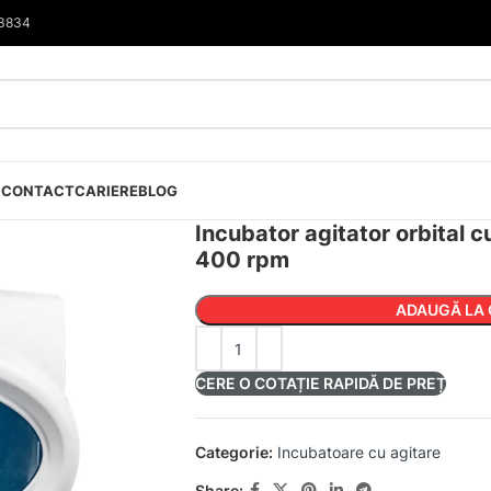
33834
I
CONTACT
CARIERE
BLOG
Incubator agitator orbital 
400 rpm
ADAUGĂ LA 
CERE O COTAȚIE RAPIDĂ DE PREȚ
Categorie:
Incubatoare cu agitare
Share: