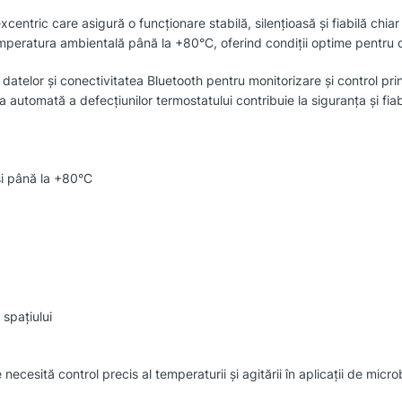
tric care asigură o funcționare stabilă, silențioasă și fiabilă chiar ș
emperatura ambientală până la +80°C, oferind condiții optime pentru o
 datelor și conectivitatea Bluetooth pentru monitorizare și control p
automată a defecțiunilor termostatului contribuie la siguranța și fia
și până la +80°C
 spațiului
cesită control precis al temperaturii și agitării în aplicații de micro