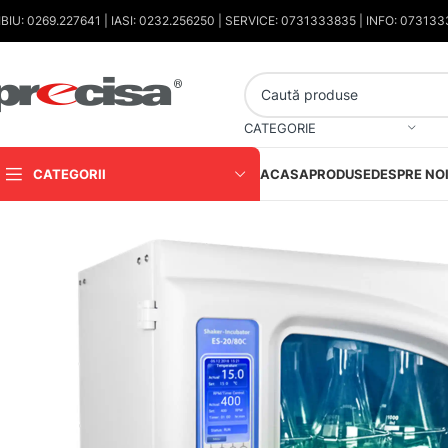
IBIU: 0269.227641 | IASI: 0232.256250 | SERVICE: 0731333835 | INFO: 07313
CATEGORIE
CATEGORII
ACASA
PRODUSE
DESPRE NO