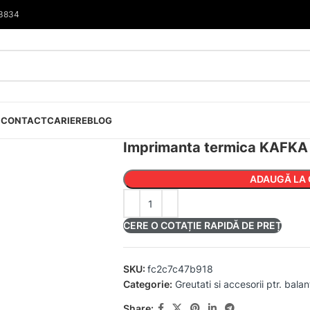
33834
I
CONTACT
CARIERE
BLOG
Imprimanta termica KAFKA
ADAUGĂ LA 
CERE O COTAȚIE RAPIDĂ DE PREȚ
SKU:
fc2c7c47b918
Categorie:
Greutati si accesorii ptr. balan
Share: