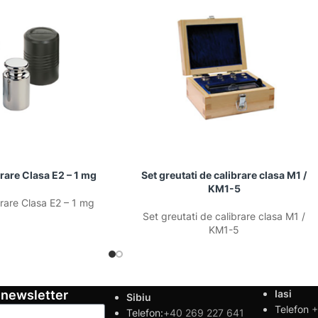
brare Clasa E2 – 1 mg
Set greutati de calibrare clasa M1 /
KM1-5
brare Clasa E2 – 1 mg
Set greutati de calibrare clasa M1 /
KM1-5
 newsletter
Iasi
Sibiu
Telefon
+
Telefon:
+40 269 227 641