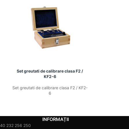
Set greutati de calibrare clasa F2 /
Set greutati 
KF2-6
Set greutati de calibrare clasa F2 / KF2-
Set greutati de
6
INFORMAȚII
40 232 256 250