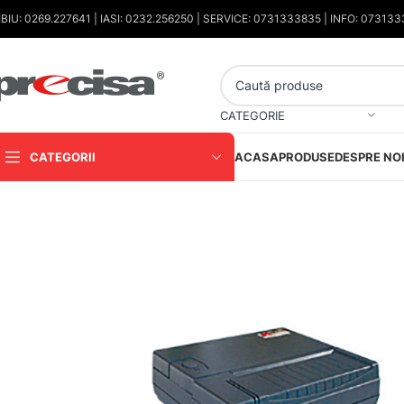
IBIU: 0269.227641 | IASI: 0232.256250 | SERVICE: 0731333835 | INFO: 07313
CATEGORIE
CATEGORII
ACASA
PRODUSE
DESPRE NO