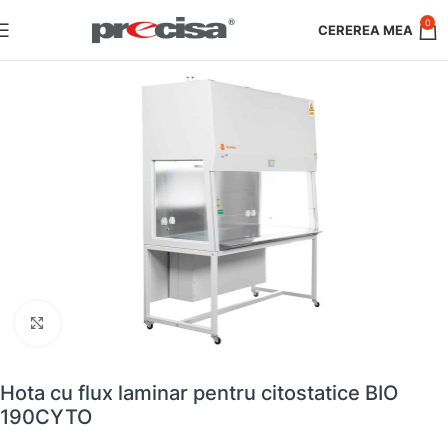
0
Faceți clic pentru a mări
Hota cu flux laminar pentru citostatice BIO
190CYTO