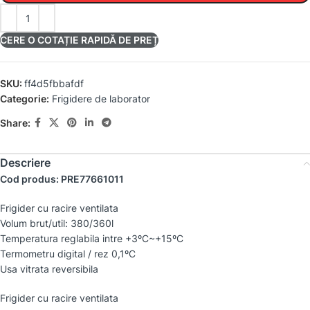
CERE O COTAȚIE RAPIDĂ DE PREȚ
SKU:
ff4d5fbbafdf
Categorie:
Frigidere de laborator
Share:
Descriere
Cod produs: PRE77661011
Frigider cu racire ventilata
Volum brut/util: 380/360l
Temperatura reglabila intre +3ºC~+15ºC
Termometru digital / rez 0,1ºC
Usa vitrata reversibila
Frigider cu racire ventilata