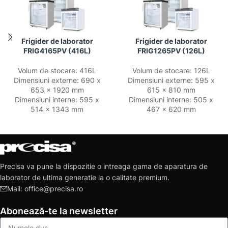
Frigider de laborator
Frigider de laborator
FRIG4165PV (416L)
FRIG1265PV (126L)
Volum de stocare: 416L
Volum de stocare: 126L
Dimensiuni externe: 690 x
Dimensiuni externe: 595 x
653 x 1920 mm
615 x 810 mm
Dimensiuni interne: 595 x
Dimensiuni interne: 505 x
514 x 1343 mm
467 x 620 mm
Precisa va pune la dispozitie o intreaga gama de aparatura de
laborator de ultima generatie la o calitate premium.
Mail: office@precisa.ro
Abonează-te la newsletter