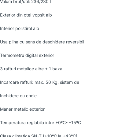
Volum brut/util: 236/230 l
Exterior din otel vopsit alb
Interior polistirol alb
Usa plina cu sens de deschidere reversibil
Termometru digital exterior
3 rafturi metalice albe + 1 baza
Incarcare rafturi: max. 50 Kg, sistem de
Inchidere cu cheie
Maner metalic exterior
Temperatura reglabila intre +0ºC~+15ºC
Clasa climatica SN-T (+10ºC la +43ºC)