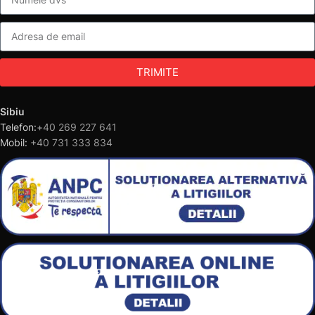
TRIMITE
Sibiu
Telefon:
+40 269 227 641
Mobil:
+40 731 333 834