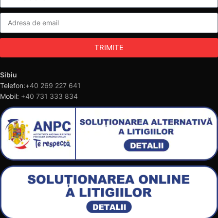
TRIMITE
Sibiu
Telefon:
+40 269 227 641
Mobil:
+40 731 333 834