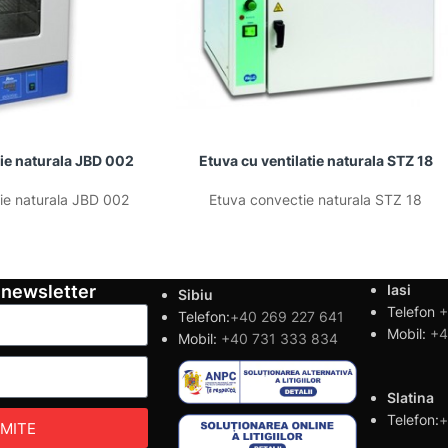
tie naturala JBD 002
Etuva cu ventilatie naturala STZ 18
tie naturala JBD 002
Etuva convectie naturala STZ 18
 newsletter
Iasi
Sibiu
Telefon
+
Telefon:
+40 269 227 641
Mobil:
+4
Mobil:
+40 731 333 834
Slatina
Telefon:
+
IMITE