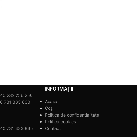
INFORMAȚII
40 232 256 250
Acasa
0 731 333 830
Coș
Politica de confidentialitate
Politica cookies
40 731 333 835
Contact