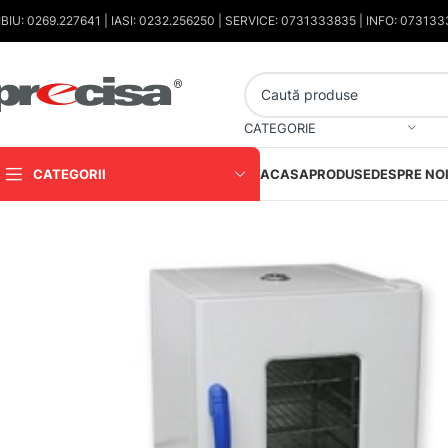
IBIU: 0269.227641 | IASI: 0232.256250 | SERVICE: 0731333835 | INFO: 07313
CATEGORIE
CATEGORII
ACASA
PRODUSE
DESPRE NO