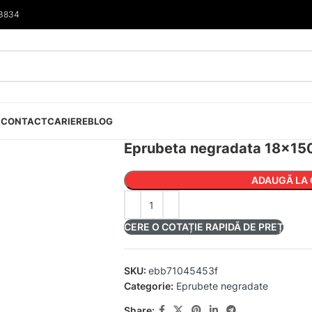
33834
I
CONTACT
CARIERE
BLOG
Eprubeta negradata 18×1
ADAUGĂ LA 
CERE O COTAȚIE RAPIDĂ DE PREȚ
SKU:
ebb71045453f
Categorie:
Eprubete negradate
Share: