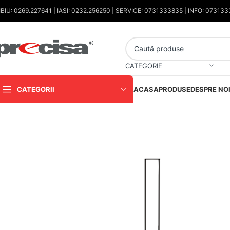
IBIU: 0269.227641 | IASI: 0232.256250 | SERVICE: 0731333835 | INFO: 07313
CATEGORIE
CATEGORII
ACASA
PRODUSE
DESPRE NO