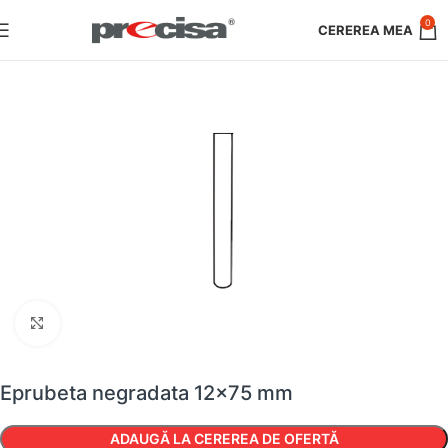
0
Faceți clic pentru a mări
Eprubeta negradata 12×75 mm
ADAUGĂ LA CEREREA DE OFERTĂ