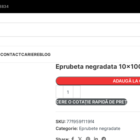
33834
I
CONTACT
CARIERE
BLOG
Eprubeta negradata 10×1
ADAUGĂ LA 
CERE O COTAȚIE RAPIDĂ DE PREȚ
SKU:
77f959f119f4
Categorie:
Eprubete negradate
Share: