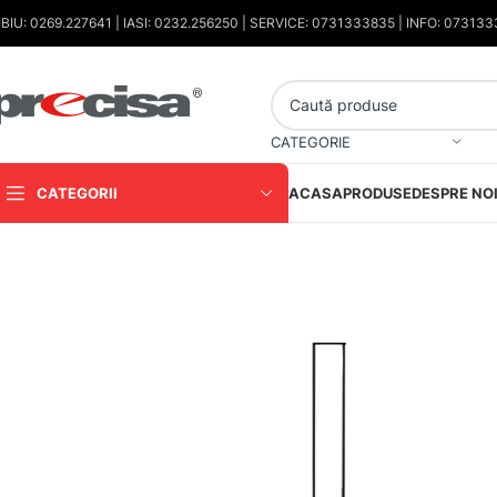
IBIU: 0269.227641 | IASI: 0232.256250 | SERVICE: 0731333835 | INFO: 07313
CATEGORIE
CATEGORII
ACASA
PRODUSE
DESPRE NO