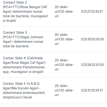
Contact Slide 2
(PCA+TTC/Rose Bengal CAF
20 slide-
Agar)-determinare numar
uri120 slide-
52527253527
total de bacteria, mucegaiuri
uri
si drojdii
Contact Slide 3
20 slide-
(PCA+TTC/Vogel Johnson
uri120 slide-
52530253530
Agar)- determinare numar
uri
total de bacteria
Contac Slide 4 (Cetrimide
20 slide-
Agar/Rose Begal Caf Agar)-
uri120 slide-
52528253530
determinare Pseudomonas
uri
spp, mucegaiuri si drogdii
Contac Slide 5 (V.R.B.G.
20 slide-
Agar/Bile Esculin Agar)-
uri120 slide-
52531253531
determinare enterobacterii,
uri
streptococci fecali