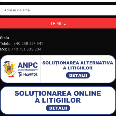
TRIMITE
Sibiu
Telefon:
+40 269 227 641
Mobil:
+40 731 333 834