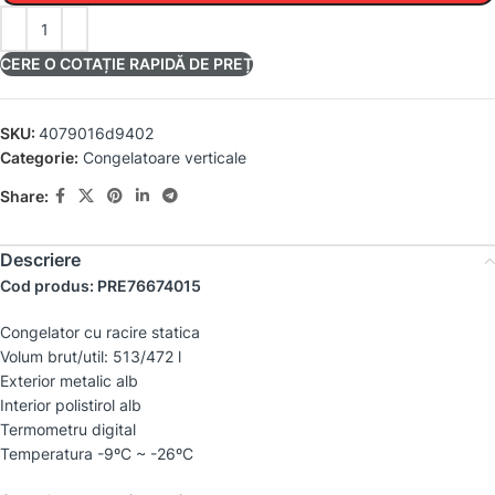
CERE O COTAȚIE RAPIDĂ DE PREȚ
SKU:
4079016d9402
Categorie:
Congelatoare verticale
Share:
Descriere
Cod produs: PRE76674015
Congelator cu racire statica
Volum brut/util: 513/472 l
Exterior metalic alb
Interior polistirol alb
Termometru digital
Temperatura -9ºC ~ -26ºC