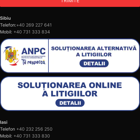
TRIMITE
Sibiu
Telefon:
+40 269 227 641
Mobil:
+40 731 333 834
Iasi
Telefon
+40 232 256 250
Mobil:
+40 731 333 830