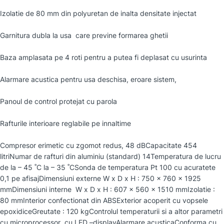
Izolatie de 80 mm din polyuretan de inalta densitate injectat
Garnitura dubla la usa care previne formarea ghetii
Baza amplasata pe 4 roti pentru a putea fi deplasat cu usurinta
Alarmare acustica pentru usa deschisa, eroare sistem,
Panoul de control protejat cu parola
Rafturile interioare reglabile pe innaltime
Compresor erimetic cu zgomot redus, 48 dBCapacitate 454
litriNumar de rafturi din aluminiu (standard) 14Temperatura de lucru
de la – 45 ˚C la – 35 ˚CSonda de temperatura Pt 100 cu acuratete
0,1 pe afisajDimensiuni externe W x D x H : 750 x 760 x 1925
mmDimensiuni interne W x D x H : 607 x 560 x 1510 mmIzolatie :
80 mmInterior confectionat din ABSExterior acoperit cu vopsele
epoxidiceGreutate : 120 kgControlul temperaturii si a altor parametri
cu microprocessor cu LED –displayAlarmare acusticaConforma cu