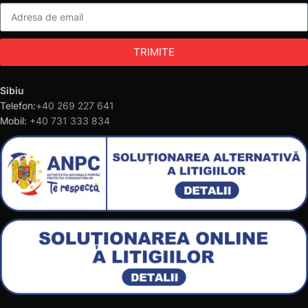
TRIMITE
Sibiu
Telefon:
+40 269 227 641
Mobil:
+40 731 333 834