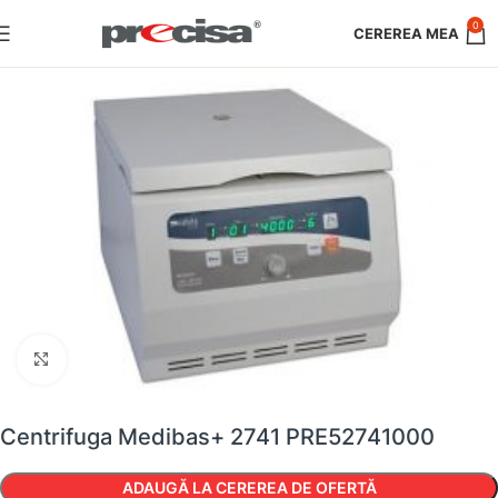
0
Faceți clic pentru a mări
Centrifuga Medibas+ 2741 PRE52741000
ADAUGĂ LA CEREREA DE OFERTĂ