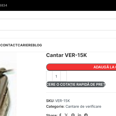
33834
I
CONTACT
CARIERE
BLOG
Cantar VER-15K
ADAUGĂ LA 
CERE O COTAȚIE RAPIDĂ DE PREȚ
SKU:
VER-15K
Categorie:
Cantare de verificare
Share: