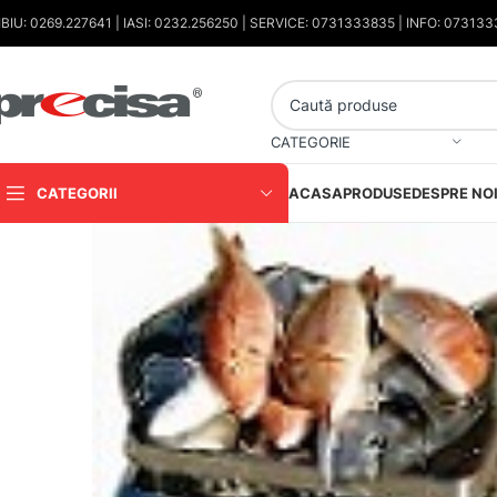
IBIU: 0269.227641 | IASI: 0232.256250 | SERVICE: 0731333835 | INFO: 07313
CATEGORIE
CATEGORII
ACASA
PRODUSE
DESPRE NO