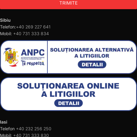
TRIMITE
Sibiu
Telefon:
+40 269 227 641
Mobil:
+40 731 333 834
Iasi
Telefon
+40 232 256 250
Mobil:
+40 731 333 830