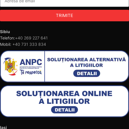
TRIMITE
Sibiu
Telefon:
+40 269 227 641
Mobil:
+40 731 333 834
Iasi