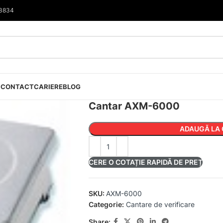
33834
I
CONTACT
CARIERE
BLOG
Cantar AXM-6000
ADAUGĂ LA 
CERE O COTAȚIE RAPIDĂ DE PREȚ
SKU:
AXM-6000
Categorie:
Cantare de verificare
Share: