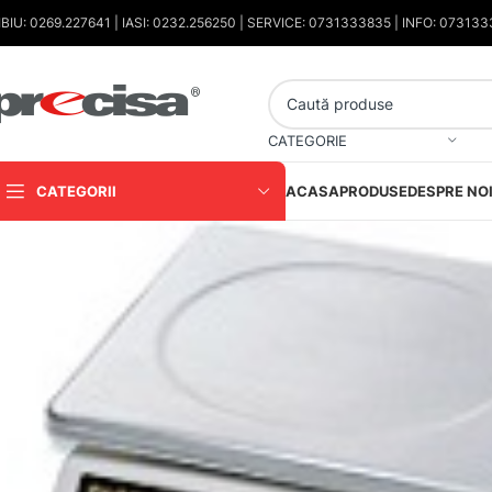
IBIU: 0269.227641 | IASI: 0232.256250 | SERVICE: 0731333835 | INFO: 07313
CATEGORIE
CATEGORII
ACASA
PRODUSE
DESPRE NO