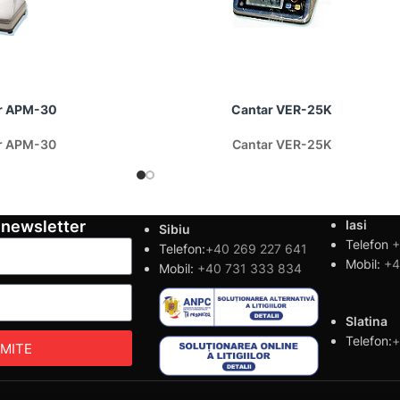
r APM-30
Cantar VER-25K
r APM-30
Cantar VER-25K
 newsletter
Iasi
Sibiu
Telefon
+
Telefon:
+40 269 227 641
Mobil:
+4
Mobil:
+40 731 333 834
Slatina
Telefon:
+
IMITE