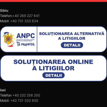
Sibiu
Telefon:
+40 269 227 641
Mobil:
+40 731 333 834
Iasi
Telefon
+40 232 256 250
Mobil:
+40 731 333 830