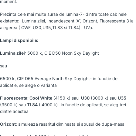
moment.
Prezinta cele mai multe surse de lumina-7- dintre toate cabinele
existente: Lumina zilei, Incandescent ”A”, Orizont, Fluorescenta 3 la
alegerea ( CWF, U30,U35,TL83 si TL84), UVa.
Lampi disponibile:
Lumina zilei
: 5000 k, CIE D50 Noon Sky Daylight
sau
6500 k, CIE D65 Average North Sky Daylight- in functie de
aplicatie, se alege o varianta
Fluorescenta: Cool White
(4150 k) sau
U30
(3000 k) sau
U35
(3500 k) sau
TL84
( 4000 k)- in functie de aplicatii, se aleg trei
dintre acestea
Orizont
: simuleaza rasaritul dimineata si apusul de dupa-masa