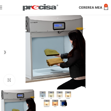
0
Faceți clic pentru a mări