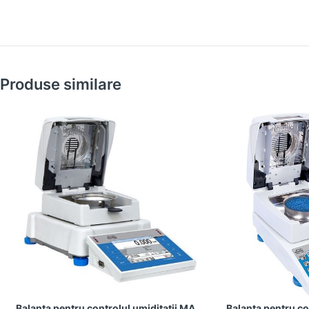
Produse similare
Balanta pentru controlul umiditatii MA
Balanta pentru co