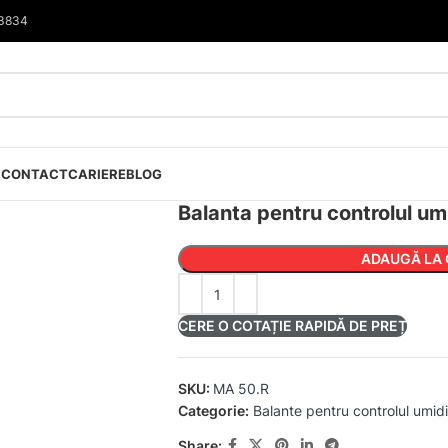
33834
I
CONTACT
CARIERE
BLOG
Balanta pentru controlul um
ADAUGĂ LA 
CERE O COTAȚIE RAPIDĂ DE PREȚ
SKU:
MA 50.R
Categorie:
Balante pentru controlul umid
Share: