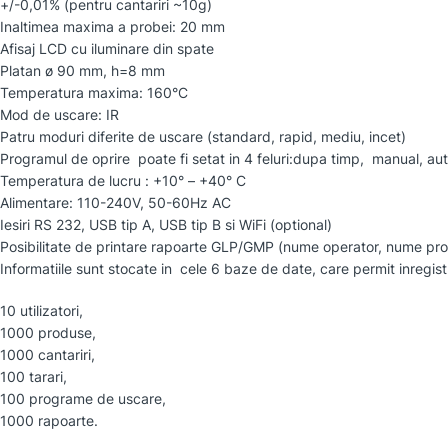
+/-0,01% (pentru cantariri ~10g)
Inaltimea maxima a probei: 20 mm
Afisaj LCD cu iluminare din spate
Platan ø 90 mm, h=8 mm
Temperatura maxima: 160°C
Mod de uscare: IR
Patru moduri diferite de uscare (standard, rapid, mediu, incet)
Programul de oprire poate fi setat in 4 feluri:dupa timp, manual, au
Temperatura de lucru : +10° – +40° C
Alimentare: 110-240V, 50-60Hz AC
Iesiri RS 232, USB tip A, USB tip B si WiFi (optional)
Posibilitate de printare rapoarte GLP/GMP (nume operator, nume proie
Informatiile sunt stocate in cele 6 baze de date, care permit inregist
10 utilizatori,
1000 produse,
1000 cantariri,
100 tarari,
100 programe de uscare,
1000 rapoarte.