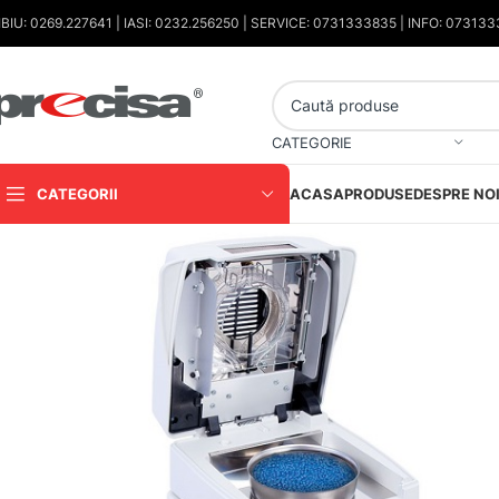
IBIU: 0269.227641 | IASI: 0232.256250 | SERVICE: 0731333835 | INFO: 07313
CATEGORIE
CATEGORII
ACASA
PRODUSE
DESPRE NO