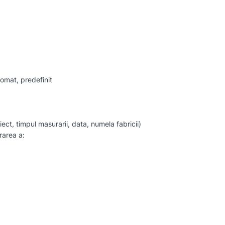
tomat, predefinit
ct, timpul masurarii, data, numela fabricii)
rarea a: