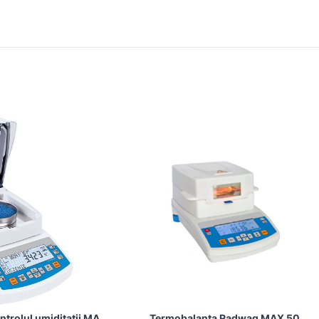
ntrolul umiditatii MA
Termobalanta Radwag MAX 50