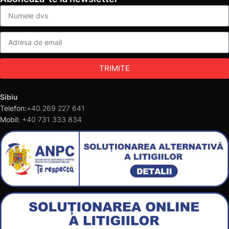
TRIMITE
Sibiu
Telefon:
+40 269 227 641
Mobil:
+40 731 333 834