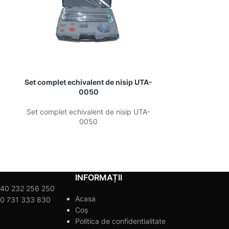
Set complet echivalent de nisip UTA-
Set grat
0050
Set grat
Set complet echivalent de nisip UTA-
0050
INFORMAȚII
40 232 256 250
Acasa
0 731 333 830
Coș
Politica de confidentialitate