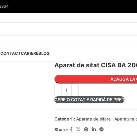
33834
I
CONTACT
CARIERE
BLOG
Aparat de sitat CISA BA 2
ADAUGĂ LA 
CERE O COTAȚIE RAPIDĂ DE PREȚ
Categorii:
Aparate de sitare
,
Aparatura 
Share: