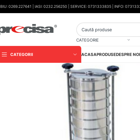
IBIU: 0269.227641 | IASI: 0232.256250 | SERVICE: 0731333835 | INFO: 07313
CATEGORIE
CATEGORII
ACASA
PRODUSE
DESPRE NO