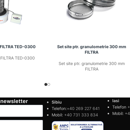
t FILTRA TED-0300
Set site ptr. granulometrie 300 mm
FILTRA
t FILTRA TED-0300
Set site ptr. granulometrie 300 mm
FILTRA
 newsletter
Iasi
Sibiu
Telefon
+
Telefon:
+40 269 227 641
Mobil:
+4
Mobil:
+40 731 333 834