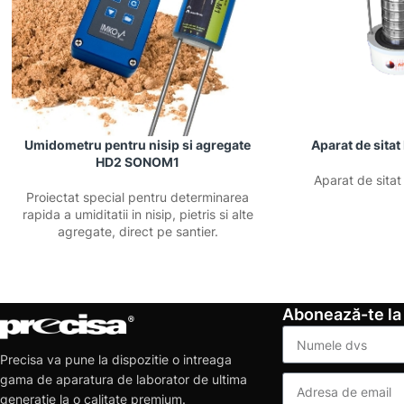
Umidometru pentru nisip si agregate
Aparat de sita
HD2 SONOM1
Aparat de sita
Proiectat special pentru determinarea
rapida a umiditatii in nisip, pietris si alte
agregate, direct pe santier.
Abonează-te la
Precisa va pune la dispozitie o intreaga
gama de aparatura de laborator de ultima
generatie la o calitate premium.