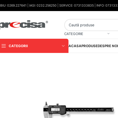
IBIU: 0269.227641 | IASI: 0232.256250 | SERVICE: 0731333835 | INFO: 07313
CATEGORIE
CATEGORII
ACASA
PRODUSE
DESPRE NO