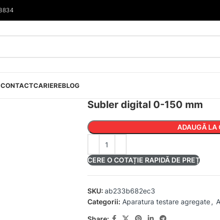
33834
I
CONTACT
CARIERE
BLOG
Subler digital 0-150 mm
ADAUGĂ LA 
CERE O COTAȚIE RAPIDĂ DE PREȚ
SKU:
ab233b682ec3
Categorii:
Aparatura testare agregate
,
A
Share: