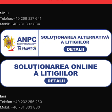
Sibiu
Telefon:
+40 269 227 641
Mobil:
+40 731 333 834
Iasi
Telefon
+40 232 256 250
Mobil:
+40 731 333 830