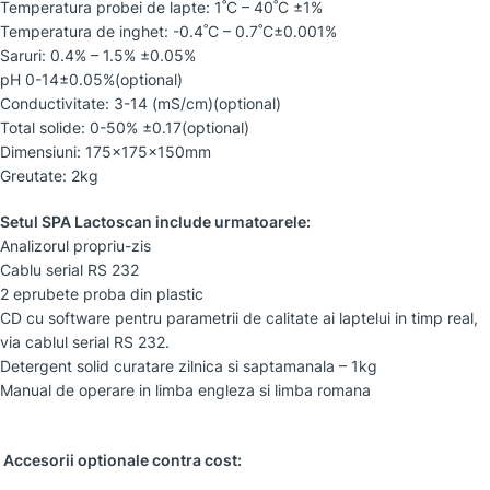
Temperatura probei de lapte: 1˚C – 40˚C ±1%
Temperatura de inghet: -0.4˚C – 0.7˚C±0.001%
Saruri: 0.4% – 1.5% ±0.05%
pH 0-14±0.05%(optional)
Conductivitate: 3-14 (mS/cm)(optional)
Total solide: 0-50% ±0.17(optional)
Dimensiuni: 175x175x150mm
Greutate: 2kg
Setul SPA Lactoscan include urmatoarele:
Analizorul propriu-zis
Cablu serial RS 232
2 eprubete proba din plastic
CD cu software pentru parametrii de calitate ai laptelui in timp real,
via cablul serial RS 232.
Detergent solid curatare zilnica si saptamanala – 1kg
Manual de operare in limba engleza si limba romana
Accesorii optionale contra cost: